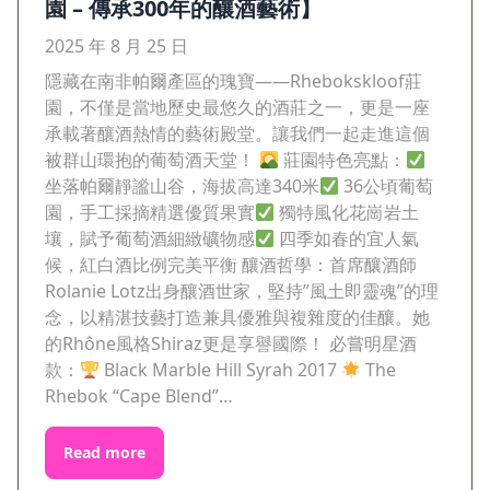
園 – 傳承300年的釀酒藝術】
2025 年 8 月 25 日
隱藏在南非帕爾產區的瑰寶——Rhebokskloof莊
園，不僅是當地歷史最悠久的酒莊之一，更是一座
承載著釀酒熱情的藝術殿堂。讓我們一起走進這個
被群山環抱的葡萄酒天堂！
莊園特色亮點：
坐落帕爾靜謐山谷，海拔高達340米
36公頃葡萄
園，手工採摘精選優質果實
獨特風化花崗岩土
壤，賦予葡萄酒細緻礦物感
四季如春的宜人氣
候，紅白酒比例完美平衡 釀酒哲學：首席釀酒師
Rolanie Lotz出身釀酒世家，堅持”風土即靈魂”的理
念，以精湛技藝打造兼具優雅與複雜度的佳釀。她
的Rhône風格Shiraz更是享譽國際！ 必嘗明星酒
款：
Black Marble Hill Syrah 2017
The
Rhebok “Cape Blend”…
Read more