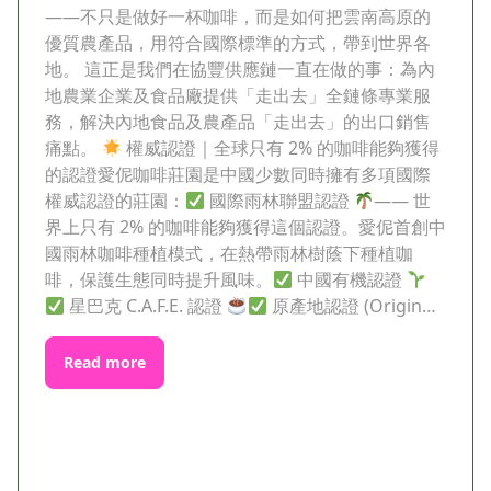
——不只是做好一杯咖啡，而是如何把雲南高原的
優質農產品，用符合國際標準的方式，帶到世界各
地。 這正是我們在協豐供應鏈一直在做的事：為內
地農業企業及食品廠提供「走出去」全鏈條專業服
務，解決內地食品及農產品「走出去」的出口銷售
痛點。
權威認證｜全球只有 2% 的咖啡能夠獲得
的認證愛伲咖啡莊園是中國少數同時擁有多項國際
權威認證的莊園：
國際雨林聯盟認證
—— 世
界上只有 2% 的咖啡能夠獲得這個認證。愛伲首創中
國雨林咖啡種植模式，在熱帶雨林樹蔭下種植咖
啡，保護生態同時提升風味。
中國有機認證
星巴克 C.A.F.E. 認證
原產地認證 (Origin…
Read more