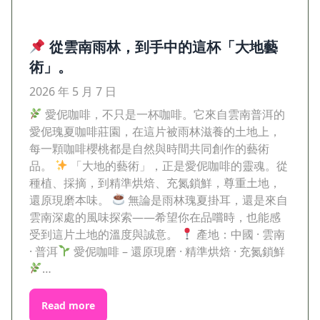
從雲南雨林，到手中的這杯「大地藝
術」。
2026 年 5 月 7 日
愛伲咖啡，不只是一杯咖啡。它來自雲南普洱的
愛伲瑰夏咖啡莊園，在這片被雨林滋養的土地上，
每一顆咖啡櫻桃都是自然與時間共同創作的藝術
品。
「大地的藝術」，正是愛伲咖啡的靈魂。從
種植、採摘，到精準烘焙、充氮鎖鮮，尊重土地，
還原現磨本味。
無論是雨林瑰夏掛耳，還是來自
雲南深處的風味探索——希望你在品嚐時，也能感
受到這片土地的溫度與誠意。
產地：中國 · 雲南
· 普洱
愛伲咖啡 – 還原現磨 · 精準烘焙 · 充氮鎖鮮
…
Read more