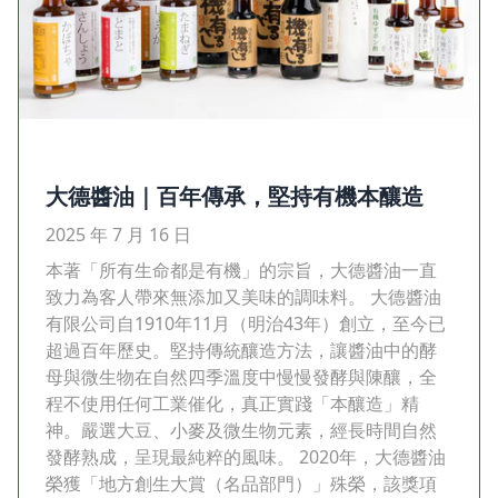
大德醬油｜百年傳承，堅持有機本釀造
2025 年 7 月 16 日
本著「所有生命都是有機」的宗旨，大德醬油一直
致力為客人帶來無添加又美味的調味料。 大德醬油
有限公司自1910年11月（明治43年）創立，至今已
超過百年歷史。堅持傳統釀造方法，讓醬油中的酵
母與微生物在自然四季溫度中慢慢發酵與陳釀，全
程不使用任何工業催化，真正實踐「本釀造」精
神。嚴選大豆、小麥及微生物元素，經長時間自然
發酵熟成，呈現最純粹的風味。 2020年，大德醬油
榮獲「地方創生大賞（名品部門）」殊榮，該獎項