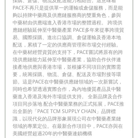
採購、倉儲、物流及配送能力相結合。這意味着
PACE不再只是提供單一的運輸或倉儲服務，而是能
夠以持牌中藥商及供應鏈服務商的雙重角色，參與
中藥材由供應端進入香港市場的整體過程。 跨境供
應鏈經驗延伸至中醫藥產業 PACE多年來從事跨境貿
易、國際採購、進出口協調、倉儲運輸及香港本地
配送，累積了一定的供應商管理和市場交付經驗。
在中藥材經營資質的支持下，PACE嘗試將原有的跨
境供應鏈能力延伸至中醫藥產業，協助合作伙伴連
接產地供應與香港市場，並根據不同項目的實際需
要，統籌採購、物流、倉儲、配送及市場對接等環
節。這是PACE在中醫藥供應鏈領域的一次新嘗試，
同時也希望透過實際合作，為內地優質產品及中醫
藥進入香港及海外市場提供支持。 全新品牌及合作
項目同步落地 配合中醫藥業務的正式拓展，PACE推
出全新的「PACE TCM SUPPLY CHAIN」品牌標
識，以現代化的品牌形象展現公司在中醫藥產業鏈
領域的專業定位。在最新合作項目中，PACE亦與在
美國經營超過20年的中醫藥連鎖機構