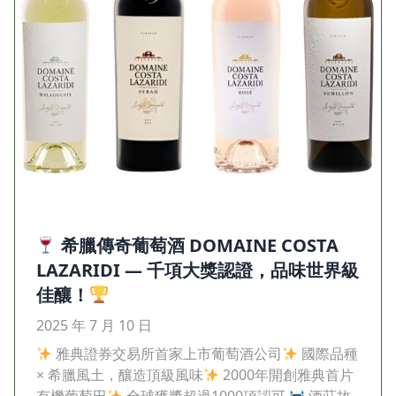
希臘傳奇葡萄酒 DOMAINE COSTA
LAZARIDI — 千項大獎認證，品味世界級
佳釀！
2025 年 7 月 10 日
雅典證券交易所首家上市葡萄酒公司
國際品種
× 希臘風土，釀造頂級風味
2000年開創雅典首片
有機葡萄田
全球獲獎超過1000項認可
酒莊故