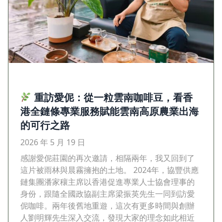
重訪愛伲：從一粒雲南咖啡豆，看香
港全鏈條專業服務賦能雲南高原農業出海
的可行之路
2026 年 5 月 19 日
感謝愛伲莊園的再次邀請，相隔兩年，我又回到了
這片被雨林與晨霧擁抱的土地。 2024年，協豐供應
鏈集團潘家穰主席以香港促進專業人士協會理事的
身份，跟隨全國政協副主席梁振英先生一同到訪愛
伲咖啡。兩年後舊地重遊，這次有更多時間與創辦
人劉明輝先生深入交流，發現大家的理念如此相近