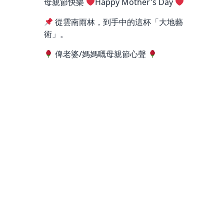
母親節快樂
Happy Mother's Day
從雲南雨林，到手中的這杯「大地藝
術」。
俾老婆/媽媽嘅母親節心聲