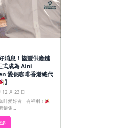
好消息！協豐供應鏈
式成為 Aini
den 愛伲咖啡香港總代
】
年 12 月 23 日
咖啡愛好者，有福喇！
鏈集...
更多