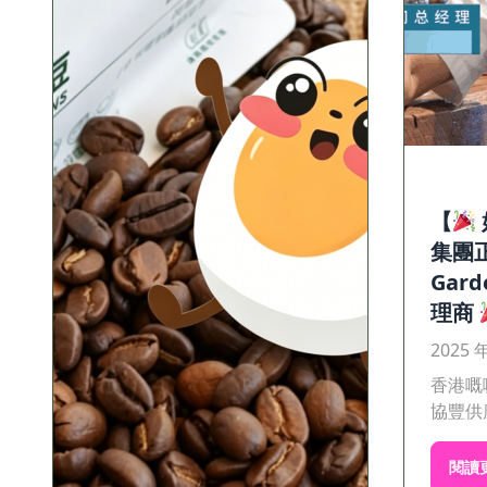
【
集團正
Gar
理商
2025 
香港嘅
協豐供應
閱讀